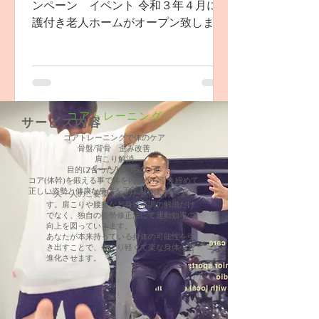
ンペーン イベント 令和３年４月に介
護付き老人ホームがオープン致しま
す。 施設のオープンを記念して テニ
スで超超超有名な ゲストをお招きする
予定です。 詳細情報は今後、開示して
いきますので楽しみにお待ちくださ
い！
コアトレーニング
サービス内容
コアトレーニングで体のケア
骨盤/背骨 歪み改善
肩こり解消
​パーソナルケア
目的に合ったトレーニング
コア(体幹)を鍛える事で体を内側から引き締めて
正しい姿勢と健康な身体を手に入れよう!!
一人一人のご要望に沿った施術を行いま
す。肩こりや腰痛など身体不調の解消だけ
でなく、独自の姿勢修正法にて運動効率の
向上を図っていきます。
​あなたが本来持っている身体の可能性を引
き出すことで、今より軽くて楽な身体へと
進化させます。