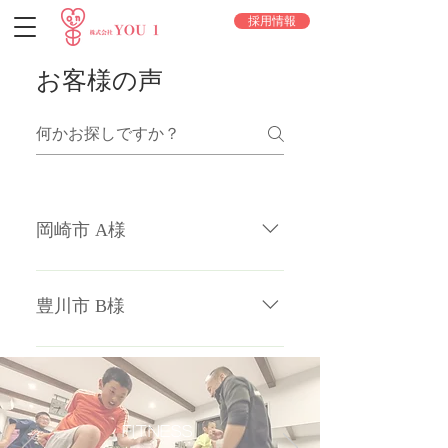
採用情報
お客様の声
岡崎市 A様
新しい質問を追加するには、アプ
リの設定から「質問を管理」ボタ
豊川市 B様
ンをクリックしてください。
はい! 画像を追加するには、以下
の手順に従ってください： アプリ
設定を開きます。 「質問を管理」
ボタンををクリックします。 画像
Fitness
を添付したい質問をクリックして