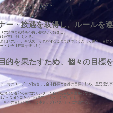
を第一であることを常に意識する。
お客様）の価値観を理解する。
マナー・接遇を取得し、ルールを
りの清掃と気持ちの良い挨拶から始まる。
分けた言動行動をとる。
最低限のルールを決め、それを守ることで効率よく楽しく働き，目標を
ートや会社行事を楽しむ）
る目的を果たすため、個々の目標
クト毎のリーダーが協議して全体目標と各部の目標を決め、重要優先事
標および各部の目標にリンクした自らの目標を文字にする。
取組の反省と新たな目標設定を行い、文字にする。
）をその目標に照らして本質がブレないように意識する。