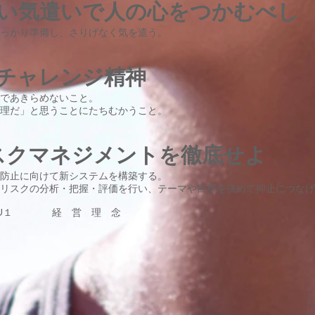
ない気遣いで人の心をつかむべし
っかり準備し、さりげなく気を遣う。
りチャレンジ精神
まであきらめないこと。
理だ」と思うことにたちむかうこと。
リスクマネジメントを徹底せよ
防止に向けて新システムを構築する。
リスクの分析・把握・評価を行い、テーマや目標を決めて抑止につなげ
１ 経 営 理 念