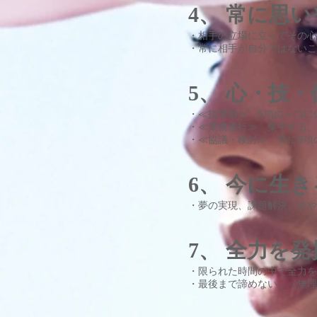
4、 常に思
・相手の立場に立ってその心
・常に相手が自分ではないこ
5、 心・技
・≪指導時≫ 5項の一つに
・≪業務遂行≫ 集中する。
・≪協議・検討≫ 常に5項
6、 今に生
・夢の実現、課題解決、今や
7、 全力を
・限られた時間の中で全力を
・最後まで諦めない。（無理