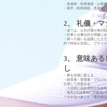
・患者様・利用者様・お客様
・相手（利用者様、患者様、
2、 礼儀・
・全ては、公共の場や身の回
・仕事と仕事以外を明確に
・個々の違いを認識した上で
内で時短を目指し、プライベ
3、 意味あ
し
・夢を目標に変える。
・経営者・管理者・プロジェ
伝達して共有する。
・入社時に会社理念や全体目
・毎年2月決算時に全職員が
＊今やるべきこと（優先順位