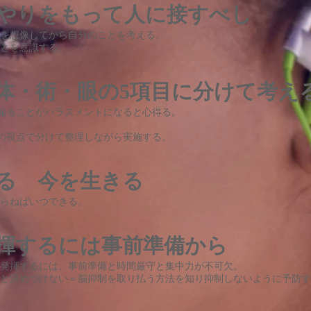
いやりをもって人に接すべし
を想像してから自分のことを考える。
とを意識する。
・体・術・眼の5項目に分けて考え
偏ることがハラスメントになると心得る。
の視点で分けて整理しながら実施する。
きる 今を生きる
らねばいつできる。
発揮するには事前準備から
発揮するには、事前準備と時間厳守と集中力が不可欠。
と決めつけない＝脳抑制を取り払う方法を知り抑制しないように予防す